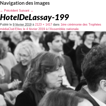
Navigation des images
← Précédent
Suivant →
HotelDeLassay-199
Publié le
9 février 2019
à
2123 × 1417
dans
1ère cérémonie des Trophées
médiaClub’Elles le 4 février 2019 à l’Assemblée nationale.