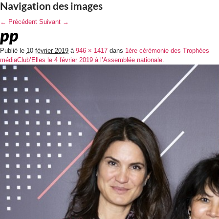
Navigation des images
← Précédent
Suivant →
pp
Publié le
10 février 2019
à
946 × 1417
dans
1ère cérémonie des Trophées
médiaClub’Elles le 4 février 2019 à l’Assemblée nationale.