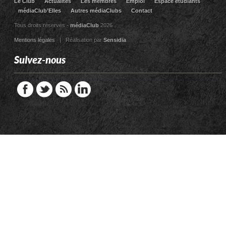
Le Club
Actualites
Les membres
Emploi
Espace étudiants
médiaClub’Elles
Autres médiaClubs
Contact
Tous droits réservés -
médiaClub
2026
Mentions légales
| Réalisation par
Sensidia
Suivez-nous