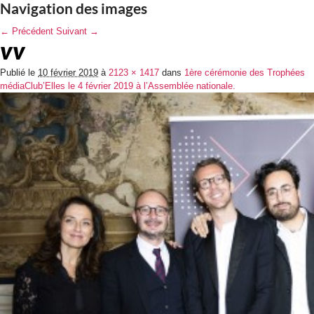
Navigation des images
← Précédent
Suivant →
vv
Publié le
10 février 2019
à
2123 × 1417
dans
1ère cérémonie des Trophées
médiaClub’Elles le 4 février 2019 à l’Assemblée nationale.