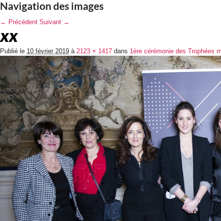
Navigation des images
← Précédent
Suivant →
xx
Publié le
10 février 2019
à
2123 × 1417
dans
1ère cérémonie des Trophées méd