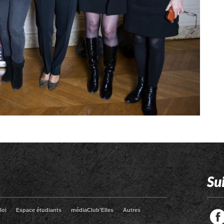
Su
loi
Espace étudiants
médiaClub’Elles
Autres
Facebook
Twitter
RSS
LinkedIn