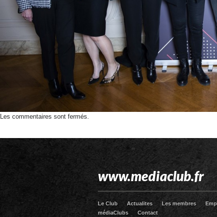
Les commentaires sont fermés.
www.mediaclub.fr
Le Club
Actualites
Les membres
Emp
médiaClubs
Contact