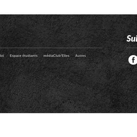
Su
loi
Espace étudiants
médiaClub’Elles
Autres
Facebook
Twitter
RSS
LinkedIn