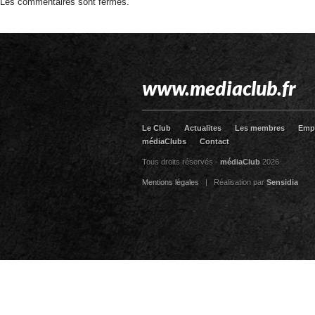
Les commentaires sont fermés.
www.mediaclub.fr
Le Club
Actualites
Les membres
Emp
médiaClubs
Contact
Tous droits réservés -
médiaClub
2026
Mentions légales
| Réalisation par
Sensidia