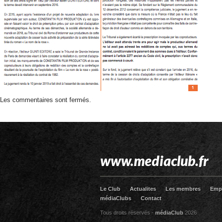
Les commentaires sont fermés.
www.mediaclub.fr
Le Club
Actualites
Les membres
Emp
médiaClubs
Contact
Tous droits réservés -
médiaClub
2026