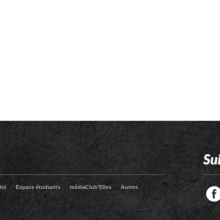
Su
loi
Espace étudiants
médiaClub’Elles
Autres
Facebook
Twitter
RSS
LinkedIn