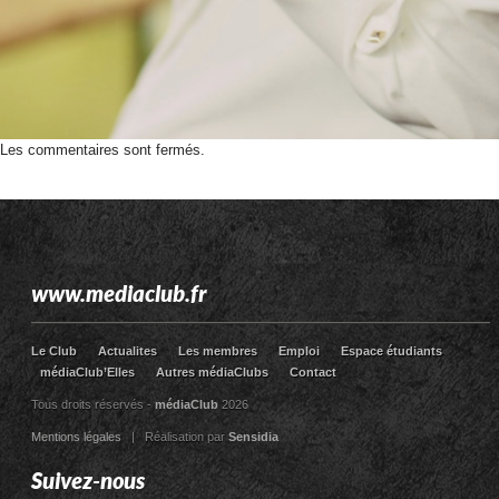
Les commentaires sont fermés.
www.mediaclub.fr
Le Club
Actualites
Les membres
Emploi
Espace étudiants
médiaClub’Elles
Autres médiaClubs
Contact
Tous droits réservés -
médiaClub
2026
Mentions légales
| Réalisation par
Sensidia
Suivez-nous