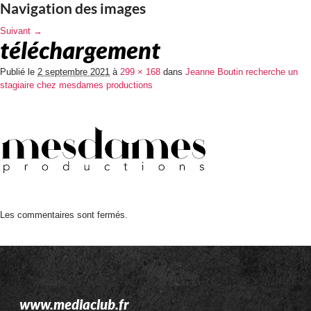
Navigation des images
Suivant →
téléchargement
Publié le
2 septembre 2021
à
299 × 168
dans
Jeanne Boutin recherche un
stagiaire chez mesdames productions
Les commentaires sont fermés.
www.mediaclub.fr