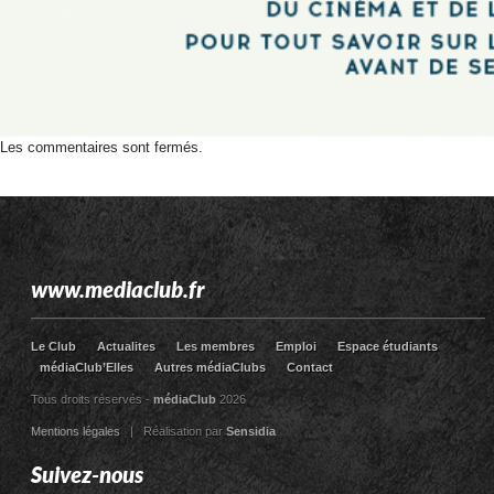
Les commentaires sont fermés.
www.mediaclub.fr
Le Club
Actualites
Les membres
Emploi
Espace étudiants
médiaClub’Elles
Autres médiaClubs
Contact
Tous droits réservés -
médiaClub
2026
Mentions légales
| Réalisation par
Sensidia
Suivez-nous