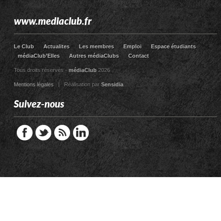
www.mediaclub.fr
Le Club
Actualites
Les membres
Emploi
Espace étudiants
médiaClub’Elles
Autres médiaClubs
Contact
Tous droits réservés -
médiaClub
2026
Mentions légales
| Réalisation par
Sensidia
Suivez-nous