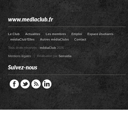
www.mediaclub.fr
Le Club
Actualites
Les membres
Emploi
Espace étudiants
médiaClub’Elles
Autres médiaClubs
Contact
Tous droits réservés -
médiaClub
2026
Mentions légales
| Réalisation par
Sensidia
Suivez-nous