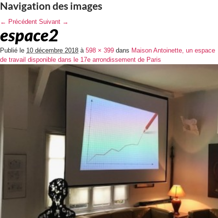
Navigation des images
← Précédent
Suivant →
espace2
Publié le
10 décembre 2018
à
598 × 399
dans
Maison Antoinette, un espace
de travail disponible dans le 17e arrondissement de Paris