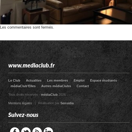
Les commentaires sont fermés.
www.mediaclub.fr
Le Club
Actualites
Les membres
Emploi
Espace étudiants
médiaClub’Elles
Autres médiaClubs
Contact
Tous droits réservés -
médiaClub
2026
Mentions légales
| Réalisation par
Sensidia
Suivez-nous