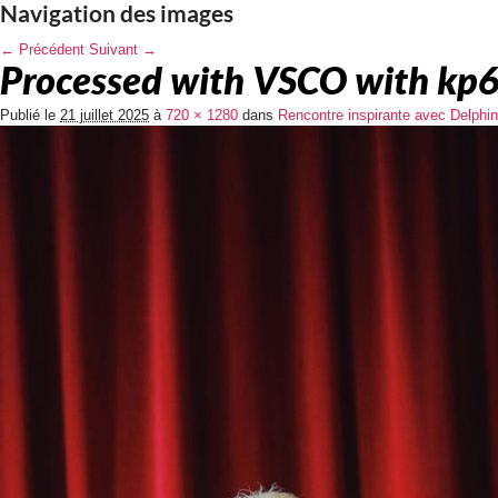
Navigation des images
← Précédent
Suivant →
Processed with VSCO with kp6
Publié le
21 juillet 2025
à
720 × 1280
dans
Rencontre inspirante avec Delphin