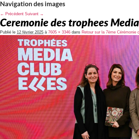
Navigation des images
← Précédent
Suivant →
Ceremonie des trophees Mediac
Publié le
12 février 2025
à
7605 × 3346
dans
Retour sur la 7ème Cérémonie d