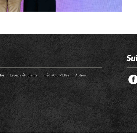
Su
loi
Espace étudiants
médiaClub’Elles
Autres
Facebook
Twitter
RSS
LinkedIn