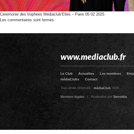
Ceremonie des trophees Mediaclub’Elles – Paris 05 02 2025
Les commentaires sont fermés.
www.mediaclub.fr
Le Club
Actualites
Les membres
Emp
médiaClubs
Contact
Tous droits réservés -
médiaClub
2026
Mentions légales
| Réalisation par
Sensidia