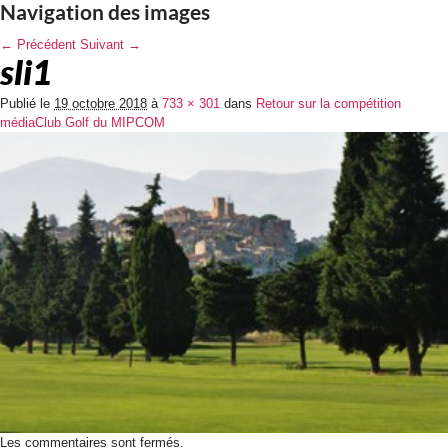
Navigation des images
← Précédent
Suivant →
sli1
Publié le
19 octobre 2018
à
733 × 301
dans
Retour sur la compétition
médiaClub Golf du MIPCOM
Les commentaires sont fermés.