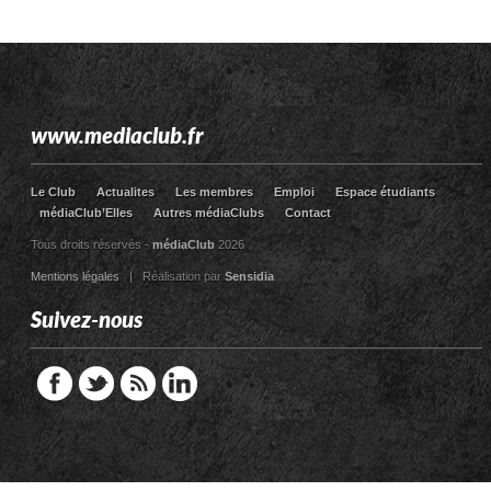
www.mediaclub.fr
Le Club
Actualites
Les membres
Emploi
Espace étudiants
médiaClub’Elles
Autres médiaClubs
Contact
Tous droits réservés -
médiaClub
2026
Mentions légales
| Réalisation par
Sensidia
Suivez-nous