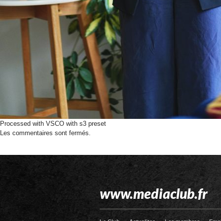
Processed with VSCO with s3 preset
Les commentaires sont fermés.
www.mediaclub.fr