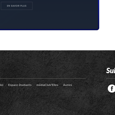
Su
loi
Espace étudiants
médiaClub’Elles
Autres
Facebook
Twitter
RSS
LinkedIn