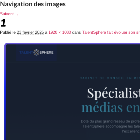
Navigation des images
Suivant →
1
Publié le
23 février 2026
à
1920 × 1080
dans
TalentSphere fait évoluer son si