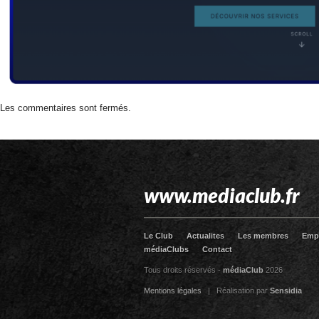
Les commentaires sont fermés.
www.mediaclub.fr
Le Club
Actualites
Les membres
Emp
médiaClubs
Contact
Tous droits réservés -
médiaClub
2026
Mentions légales
| Réalisation par
Sensidia