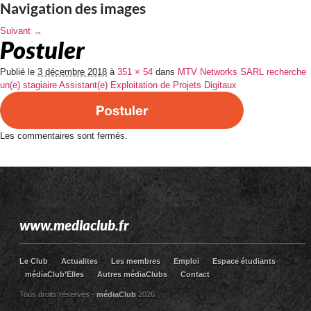
Navigation des images
Suivant →
Postuler
Publié le
3 décembre 2018
à
351 × 54
dans
MTV Networks SARL recherche
un(e) stagiaire Assistant(e) Exploitation de Projets Digitaux
Les commentaires sont fermés.
www.mediaclub.fr
Le Club
Actualites
Les membres
Emploi
Espace étudiants
médiaClub’Elles
Autres médiaClubs
Contact
Tous droits réservés -
médiaClub
2026