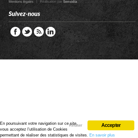
Mentions légales
| Réalisation par
Sensidia
Suivez-nous
En poursuivant votre navigation sur ce site,
En poursuivant votre navigation sur ce site,
Accepter
Accepter
Refuser
Refuser
vous acceptez l’utilisation de Cookies
vous acceptez l’utilisation de Cookies
permettant de réaliser des statistiques de visites.
permettant de réaliser des statistiques de visites.
En savoir plus
En savoir plus