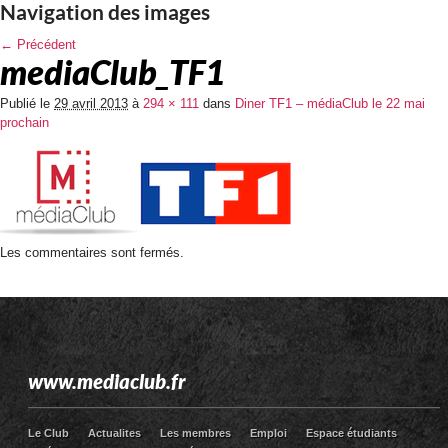
Navigation des images
← Précédent
mediaClub_TF1
Publié le
29 avril 2013
à
294 × 111
dans
Diner TF1 – médiaClub le 22 mai
prochain
Les commentaires sont fermés.
www.mediaclub.fr
Le Club
Actualites
Les membres
Emploi
Espace étudiants