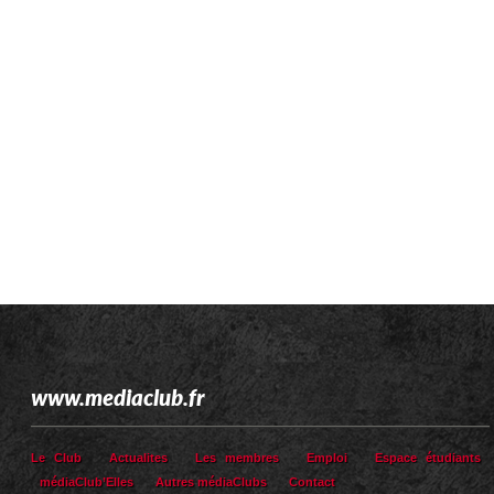
www.mediaclub.fr
Le Club
Actualites
Les membres
Emploi
Espace étudiants
médiaClub’Elles
Autres médiaClubs
Contact