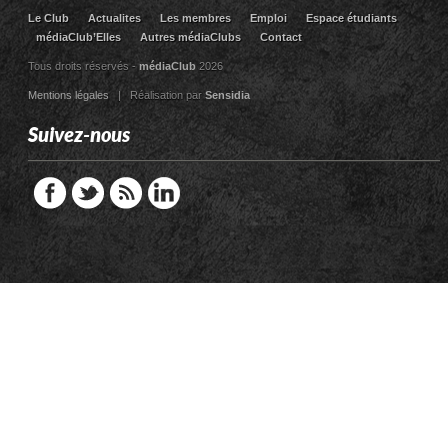
Le Club
Actualites
Les membres
Emploi
Espace étudiants
médiaClub’Elles
Autres médiaClubs
Contact
Tous droits réservés -
médiaClub
2026
Mentions légales
| Réalisation par
Sensidia
Suivez-nous