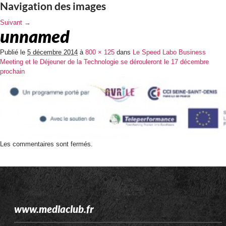
Navigation des images
Suivant →
unnamed
Publié le
5 décembre 2014
à
800 × 125
dans
Le Speed Labo Business
Meeting et le Déjeuner de la Technologie se dérouleront le 17 décembre
prochain
Les commentaires sont fermés.
www.mediaclub.fr