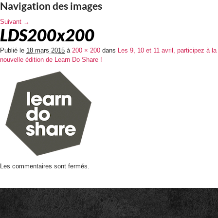
Navigation des images
Suivant →
LDS200x200
Publié le
18 mars 2015
à
200 × 200
dans
Les 9, 10 et 11 avril, participez à la
nouvelle édition de Learn Do Share !
Les commentaires sont fermés.