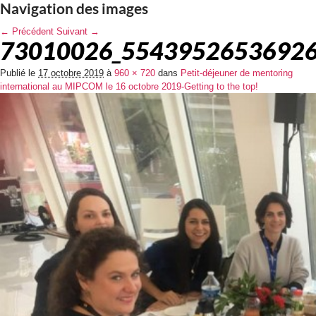
Navigation des images
← Précédent
Suivant →
73010026_55439526536926
Publié le
17 octobre 2019
à
960 × 720
dans
Petit-déjeuner de mentoring
international au MIPCOM le 16 octobre 2019-Getting to the top!