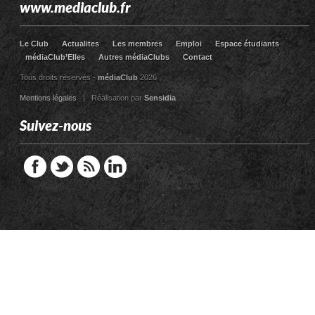
www.mediaclub.fr
Le Club
Actualites
Les membres
Emploi
Espace étudiants
médiaClub’Elles
Autres médiaClubs
Contact
Tous droits réservés -
médiaClub
2026
Mentions légales
| Réalisation par
Sensidia
Suivez-nous