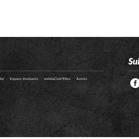
Su
loi
Espace étudiants
médiaClub’Elles
Autres
Facebook
Twitter
RSS
LinkedIn