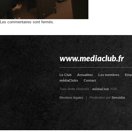
Les commentaires sont fermés.
www.mediaclub.fr
Le Club
Actualites
Les membres
Emp
médiaClubs
Contact
Tous droits réservés -
médiaClub
2026
Mentions légales
| Réalisation par
Sensidia