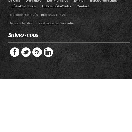
Le Club
Actualites
Les membres
Emploi
Espace étudiants
médiaClub’Elles
Autres médiaClubs
Contact
Tous droits réservés -
médiaClub
2026
Mentions légales
| Réalisation par
Sensidia
Suivez-nous