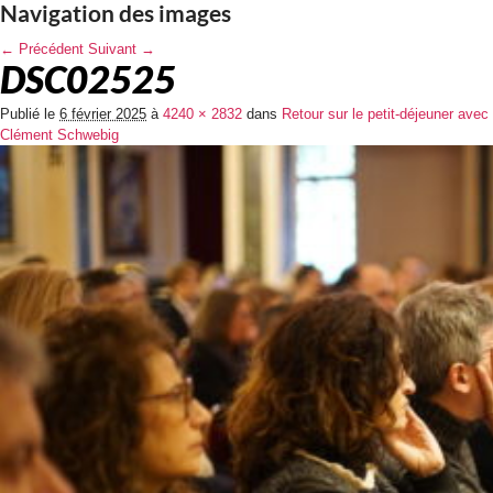
Navigation des images
← Précédent
Suivant →
DSC02525
Publié le
6 février 2025
à
4240 × 2832
dans
Retour sur le petit-déjeuner avec
Clément Schwebig