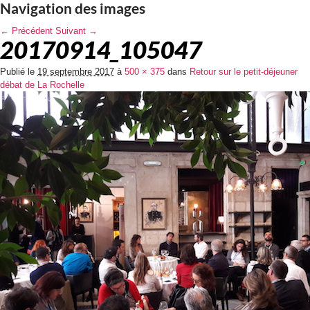
Navigation des images
← Précédent
Suivant →
20170914_105047
Publié le
19 septembre 2017
à
500 × 375
dans
Retour sur le petit-déjeuner
débat de La Rochelle