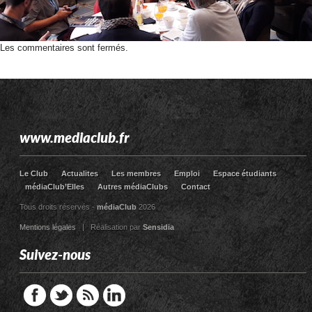
Les commentaires sont fermés.
www.mediaclub.fr
Le Club
Actualites
Les membres
Emploi
Espace étudiants
médiaClub’Elles
Autres médiaClubs
Contact
Tous droits réservés -
médiaClub
2026
Mentions légales
| Réalisation par
Sensidia
Suivez-nous