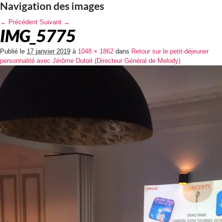
Navigation des images
← Précédent
Suivant →
IMG_5775
Publié le
17 janvier 2019
à
1048 × 1862
dans
Retour sur le petit-déjeuner
personnalité avec Jérôme Dutoit (Directeur Général de Melody)