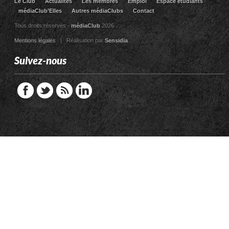
Le Club
Actualites
Les membres
Emploi
Espace étudiants
médiaClub’Elles
Autres médiaClubs
Contact
Tous droits réservés -
médiaClub
2026
Mentions légales
| Réalisation par
Sensidia
Suivez-nous