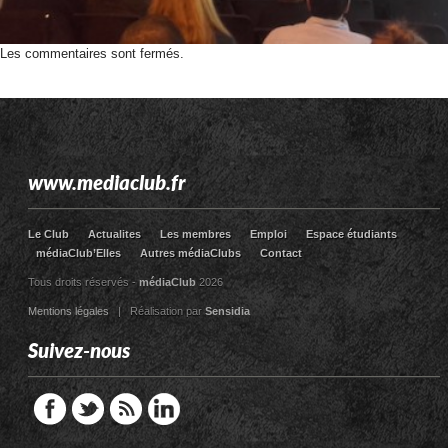
Les commentaires sont fermés.
www.mediaclub.fr
Le Club
Actualites
Les membres
Emploi
Espace étudiants
médiaClub’Elles
Autres médiaClubs
Contact
Tous droits réservés -
médiaClub
2026
Mentions légales
| Réalisation par
Sensidia
Suivez-nous