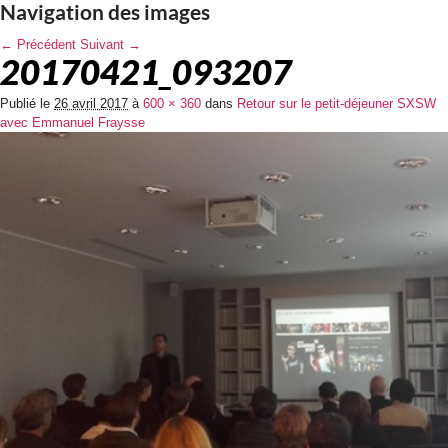
Navigation des images
← Précédent
Suivant →
20170421_093207
Publié le
26 avril 2017
à
600 × 360
dans
Retour sur le petit-déjeuner SXSW
avec Emmanuel Fraysse