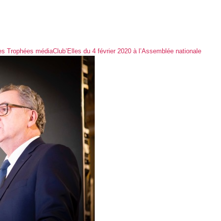
s Trophées médiaClub’Elles du 4 février 2020 à l’Assemblée nationale