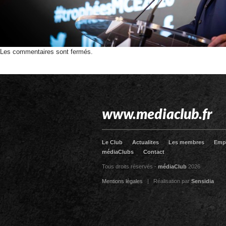
Les commentaires sont fermés.
www.mediaclub.fr
Le Club
Actualites
Les membres
Emp
médiaClubs
Contact
Tous droits réservés -
médiaClub
2026
Mentions légales
| Réalisation par
Sensidia