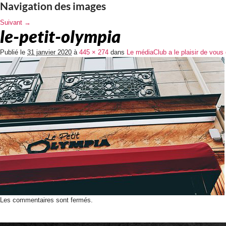
Navigation des images
Suivant →
le-petit-olympia
Publié le
31 janvier 2020
à
445 × 274
dans
Le médiaClub a le plaisir de vous
Les commentaires sont fermés.