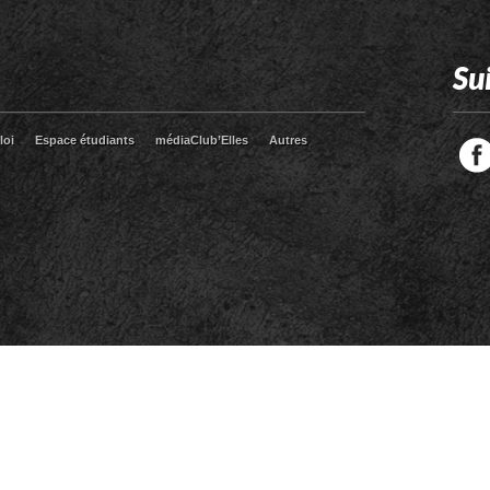
Su
loi
Espace étudiants
médiaClub’Elles
Autres
Facebook
Twitter
RSS
LinkedIn