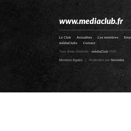
www.mediaclub.fr
Le Club
Actualites
Les membres
Emp
médiaClubs
Contact
Tous droits réservés -
médiaClub
2026
Mentions légales
| Réalisation par
Sensidia