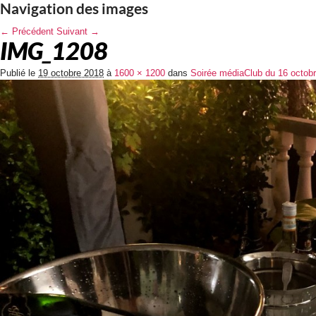
Navigation des images
← Précédent
Suivant →
IMG_1208
Publié le
19 octobre 2018
à
1600 × 1200
dans
Soirée médiaClub du 16 octo