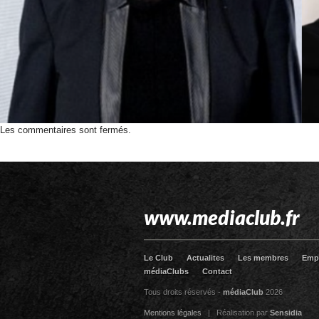
Les commentaires sont fermés.
www.mediaclub.fr
Le Club
Actualites
Les membres
Emp
médiaClubs
Contact
Tous droits réservés -
médiaClub
2026
Mentions légales
| Réalisation par
Sensidia