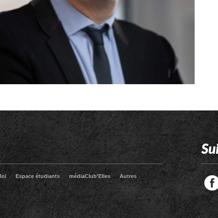
Su
loi
Espace étudiants
médiaClub’Elles
Autres
Facebook
Twitter
RSS
LinkedIn