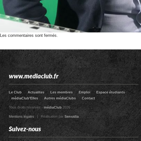
Les commentaires sont fermés.
www.mediaclub.fr
Le Club
Actualites
Les membres
Emploi
Espace étudiants
médiaClub’Elles
Autres médiaClubs
Contact
Tous droits réservés -
médiaClub
2026
Mentions légales
| Réalisation par
Sensidia
Suivez-nous