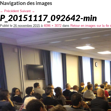
Navigation des images
← Précédent
Suivant →
P_20151117_092642-min
Publié le
26 novembre 2015
à
4096 × 3072
dans
Retour en images sur la 4e 