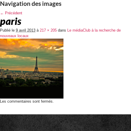
Navigation des images
← Précédent
paris
Publié le
9 avril 2013
à
217 × 205
dans
Le médiaClub à la recherche de
nouveaux locaux
Les commentaires sont fermés.