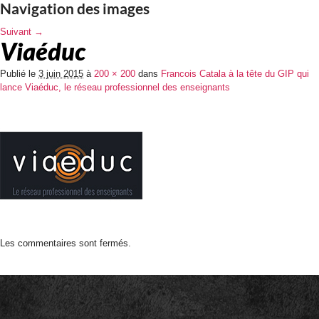
Navigation des images
Suivant →
Viaéduc
Publié le
3 juin 2015
à
200 × 200
dans
Francois Catala à la tête du GIP qui
lance Viaéduc, le réseau professionnel des enseignants
Les commentaires sont fermés.