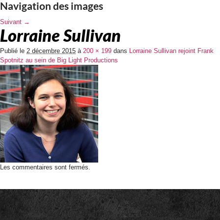
Navigation des images
Suivant →
Lorraine Sullivan
Publié le
2 décembre 2015
à
200 × 199
dans
Lorraine Sullivan rejoint Frank
Spotnitz au sein de Big Light Productions
Les commentaires sont fermés.