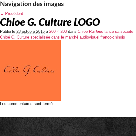
Navigation des images
← Précédent
Chloe G. Culture LOGO
Publié le
28 octobre 2015
à
200 × 200
dans
Chloé Rui Guo lance sa société
Chloé G. Culture spécialisée dans le marché audiovisuel franco-chinois
Les commentaires sont fermés.