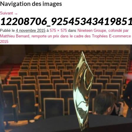
Navigation des images
Suivant →
12208706_92545343419851
Publié le
4 novembre 2015
à
575 × 575
dans
Nineteen Groupe, cofondé par
Matthieu Bernard, remporte un prix dans le cadre des Trophées E-commerce
2015