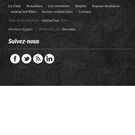
Le Club
Actualites
Les membres
Emploi
Espace étudiants
médiaClub’Elles
Autres médiaClubs
Contact
Tous droits réservés -
médiaClub
2026
Mentions légales
| Réalisation par
Sensidia
Suivez-nous