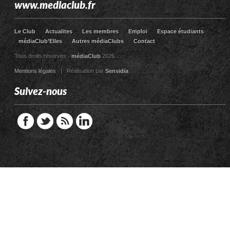
www.mediaclub.fr
Le Club
Actualites
Les membres
Emploi
Espace étudiants
médiaClub’Elles
Autres médiaClubs
Contact
Tous droits réservés -
médiaClub
2026
Mentions légales
| Réalisation par
Sensidia
Suivez-nous