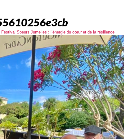
55610256e3cb
estival Soeurs Jumelles : l’énergie du cœur et de la résilience