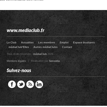
www.mediaclub.fr
Le Club
Actualites
Les membres
Emploi
Espace étudiants
médiaClub’Elles
Autres médiaClubs
Contact
Tous droits réservés -
médiaClub
2026
Mentions légales
| Réalisation par
Sensidia
Suivez-nous