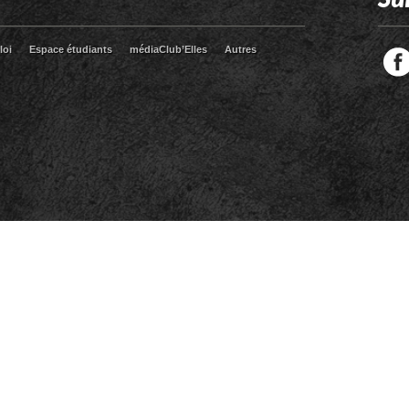
loi
Espace étudiants
médiaClub’Elles
Autres
Facebook
Twitter
RSS
LinkedIn