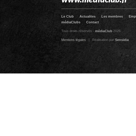
Le Club
Actualites
Les membres
Emp
médiaClubs
Contact
Tous droits réservés -
médiaClub
2026
Mentions légales
| Réalisation par
Sensidia