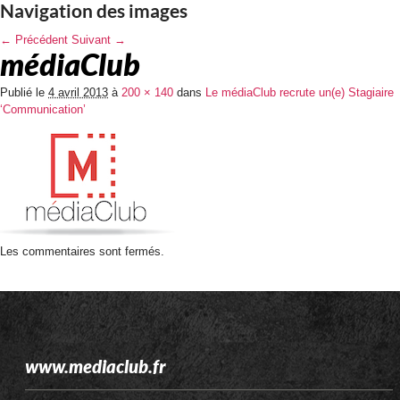
Navigation des images
← Précédent
Suivant →
médiaClub
Publié le
4 avril 2013
à
200 × 140
dans
Le médiaClub recrute un(e) Stagiaire
‘Communication’
Les commentaires sont fermés.
www.mediaclub.fr