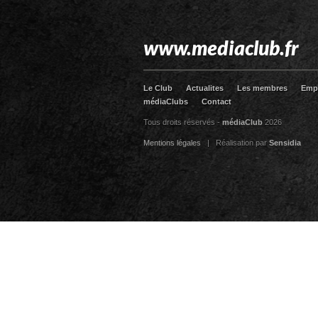
www.mediaclub.fr
Le Club
Actualites
Les membres
Emp
médiaClubs
Contact
Tous droits réservés -
médiaClub
2026
Mentions légales
| Réalisation par
Sensidia