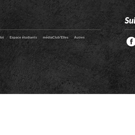
Su
loi
Espace étudiants
médiaClub’Elles
Autres
Facebook
Twitter
RSS
LinkedIn