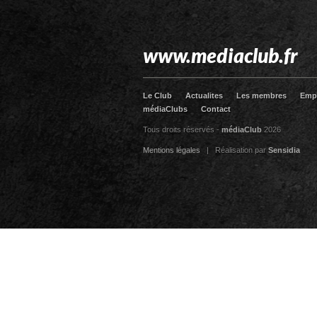
www.mediaclub.fr
Le Club
Actualites
Les membres
Emp
médiaClubs
Contact
Tous droits réservés -
médiaClub
2026
Mentions légales
| Réalisation par
Sensidia