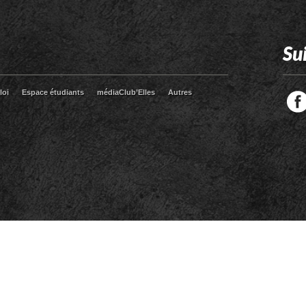
Su
loi
Espace étudiants
médiaClub’Elles
Autres
Facebook
Twitter
RSS
LinkedIn