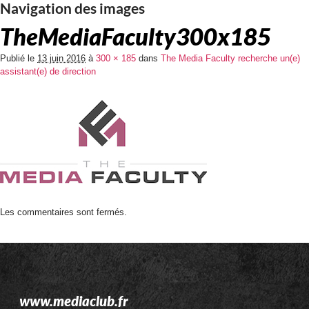
Navigation des images
TheMediaFaculty300x185
Publié le
13 juin 2016
à
300 × 185
dans
The Media Faculty recherche un(e)
assistant(e) de direction
Les commentaires sont fermés.
www.mediaclub.fr