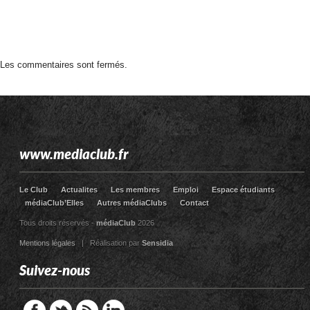
Les commentaires sont fermés.
www.mediaclub.fr
Le Club
Actualites
Les membres
Emploi
Espace étudiants
médiaClub’Elles
Autres médiaClubs
Contact
Tous droits réservés -
médiaClub
2026
Mentions légales
| Réalisation par
Sensidia
Suivez-nous