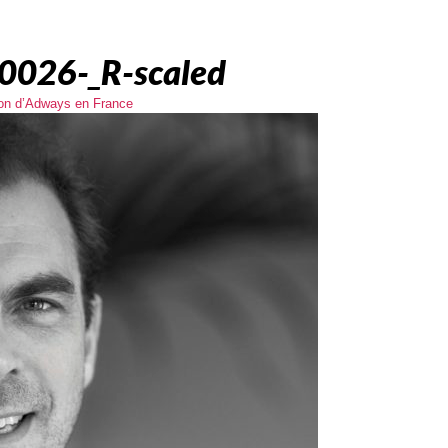
0026-_R-scaled
ion d’Adways en France