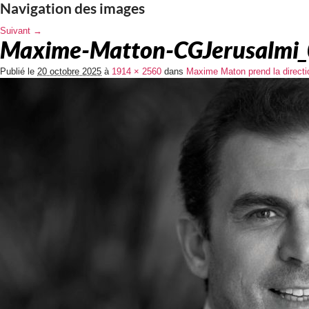
Navigation des images
Suivant →
Maxime-Matton-CGJerusalmi_
Publié le
20 octobre 2025
à
1914 × 2560
dans
Maxime Maton prend la direct