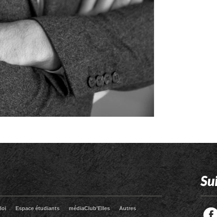
Su
loi
Espace étudiants
médiaClub’Elles
Autres
Facebook
Twitter
RSS
LinkedIn